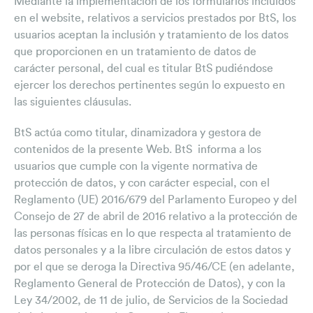
Mediante la implementación de los formularios incluidos
en el website, relativos a servicios prestados por BtS, los
Clipping premsa
usuarios aceptan la inclusión y tratamiento de los datos
Novetats normatives
que proporcionen en un tratamiento de datos de
carácter personal, del cual es titular BtS pudiéndose
Butlletí de l’asssessor
ejercer los derechos pertinentes según lo expuesto en
las siguientes cláusulas.
Vídeos
Contacte
BtS actúa como titular, dinamizadora y gestora de
contenidos de la presente Web. BtS informa a los
usuarios que cumple con la vigente normativa de
protección de datos, y con carácter especial, con el
Reglamento (UE) 2016/679 del Parlamento Europeo y del
Consejo de 27 de abril de 2016 relativo a la protección de
las personas físicas en lo que respecta al tratamiento de
datos personales y a la libre circulación de estos datos y
por el que se deroga la Directiva 95/46/CE (en adelante,
Reglamento General de Protección de Datos), y con la
Ley 34/2002, de 11 de julio, de Servicios de la Sociedad