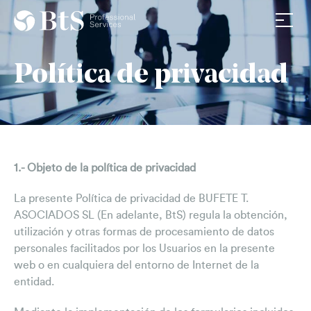
Av. Diagonal 590,5º1ª
Nosaltres
08021 Barcelona
Política de privacidad
La firma
+34 932011576
info@btsasociados.com
Equip
Treballa amb nosaltres
Serveis
1.- Objeto de la política de privacidad
Fiscal
La presente Política de privacidad de BUFETE T.
Jurídic
ASOCIADOS SL (En adelante, BtS) regula la obtención,
Laboral
utilización y otras formas de procesamiento de datos
personales facilitados por los Usuarios en la presente
Consultoria
web o en cualquiera del entorno de Internet de la
Notícies & Media
entidad.
BtS Notícies