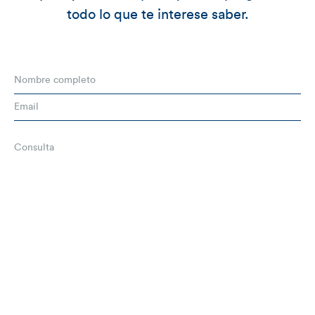
todo lo que te interese saber.
Clipping prensa
Novedades normativas
Boletín del asesor
Videos
Contacto