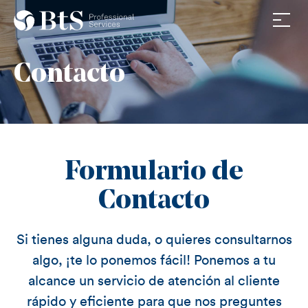
Av. Diagonal 590,5º1ª
Nosotros
08021 Barcelona
Contacto
La firma
+34 932011576
info@btsasociados.com
Equipo
Trabaja con nosotros
Servicios
Formulario de
Fiscal
Contacto
Jurídico
Laboral
Si tienes alguna duda, o quieres consultarnos
Consultoría
algo, ¡te lo ponemos fácil! Ponemos a tu
Noticias & Media
alcance un servicio de atención al cliente
rápido y eficiente para que nos preguntes
BtS Noticias